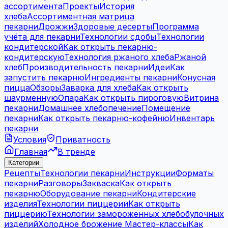
ассортимента
Проекты
История
хлеба
Ассортиментная матрица
пекарни
Дрожжи
Здоровые десерты
Программа
учёта для пекарни
Технологии сдобы
Технологии
кондитерской
Как открыть пекарню-
кондитерскую
Технология ржаного хлеба
Ржаной
хлеб
Производительность пекарни
Идеи
Как
запустить пекарню
Ингредиенты пекарни
Конусная
пицца
Обзоры
Заварка для хлеба
Как открыть
шаурменную
Опара
Как открыть пироговую
Витрина
пекарни
Домашнее хлебопечение
Помещение
пекарни
Как открыть пекарню-кофейню
Инвентарь
пекарни
Условия
Приватность
Главная
В тренде
Категории
Рецепты
Технологии пекарни
Инструкции
Форматы
пекарни
Разговоры
Закваска
Как открыть
пекарню
Оборудование пекарни
Кондитерские
изделия
Технологии пиццерии
Как открыть
пиццерию
Технологии замороженных хлебобулочных
изделий
Холодное брожение
Мастер-классы
Как