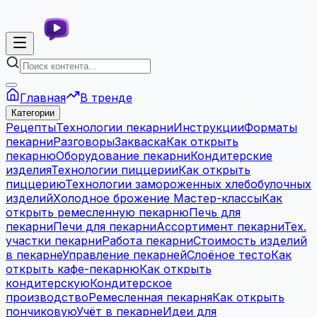
Главная
В тренде
Категории
Рецепты
Технологии пекарни
Инструкции
Форматы
пекарни
Разговоры
Закваска
Как открыть
пекарню
Оборудование пекарни
Кондитерские
изделия
Технологии пиццерии
Как открыть
пиццерию
Технологии замороженных хлебобулочных
изделий
Холодное брожение
Мастер-классы
Как
открыть ремесленную пекарню
Печь для
пекарни
Печи для пекарни
Ассортимент пекарни
Тех.
участки пекарни
Работа пекарни
Стоимость изделий
в пекарне
Управление пекарней
Слоёное тесто
Как
открыть кафе-пекарню
Как открыть
кондитерскую
Кондитерское
производство
Ремесленная пекарня
Как открыть
пончиковую
Учёт в пекарне
Идеи для