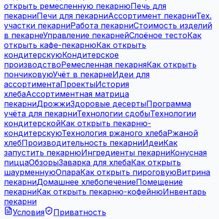
открыть ремесленную пекарню
Печь для
пекарни
Печи для пекарни
Ассортимент пекарни
Тех.
участки пекарни
Работа пекарни
Стоимость изделий
в пекарне
Управление пекарней
Слоёное тесто
Как
открыть кафе-пекарню
Как открыть
кондитерскую
Кондитерское
производство
Ремесленная пекарня
Как открыть
пончиковую
Учёт в пекарне
Идеи для
ассортимента
Проекты
История
хлеба
Ассортиментная матрица
пекарни
Дрожжи
Здоровые десерты
Программа
учёта для пекарни
Технологии сдобы
Технологии
кондитерской
Как открыть пекарню-
кондитерскую
Технология ржаного хлеба
Ржаной
хлеб
Производительность пекарни
Идеи
Как
запустить пекарню
Ингредиенты пекарни
Конусная
пицца
Обзоры
Заварка для хлеба
Как открыть
шаурменную
Опара
Как открыть пироговую
Витрина
пекарни
Домашнее хлебопечение
Помещение
пекарни
Как открыть пекарню-кофейню
Инвентарь
пекарни
Условия
Приватность